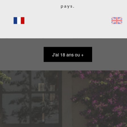
pays.
J'ai 18 ans ou +
COMMENT LES TR
ent nos vins en France.
Merci de nous envoyer un e mail a
s
répondrons le plus rapidement pos