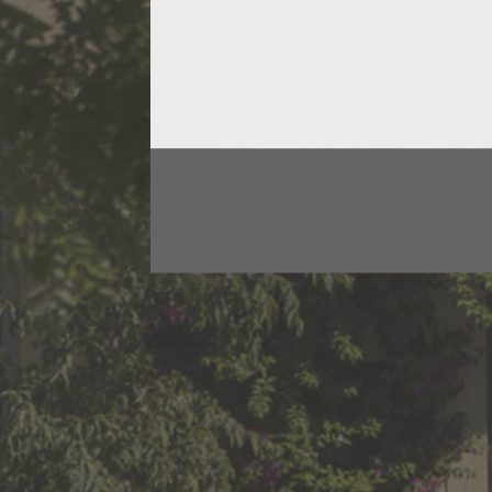
OÙ LES TROUVER ?
378 cavistes, magasins bios, épiceries fines revend
32 pays dans lesquels vous pouvez trouver nos vin