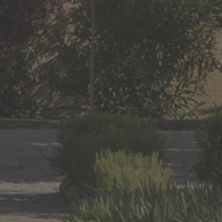
ABONNEZ-VOUS À LA
NEWSLETTER
©COPYRIGHT 2018.
WHITECHAPEL
-
IDALIZES
L'abus d’alcool est dangereux pour la santé, à consommer avec
modération.