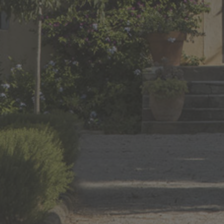
SOMMAIRE
CHATEAU
BEAUBOIS
ACCUEIL
rd 6572 ,
NOS RACINES
30640 FRANQUEVAUX-
NOS VINS
BEAUVOISIN
PRESSE
FRANCE
ACTIVITÉS & ÉVÈNEMENTS
TEL : +33 (0)4 66 73 30 59
VOUS RECEVOIR
EMAIL :
NOUS (RE)JOINDRE
chateaubeaubois@orange.fr