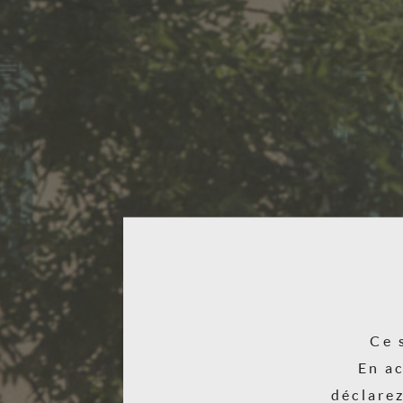
Ce 
En a
déclarez