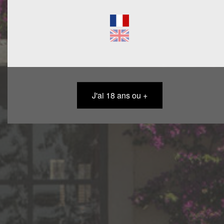
SOMMAIRE
J'ai 18 ans ou +
ACCUEIL
NOS RACINES
NOS VINS
PRESSE
ACTIVITÉS & ÉVÈNEMENTS
VOUS RECEVOIR
NOUS (RE)JOINDRE