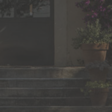
CHATEAU BEAUBOIS
rd 6572 ,
30640 FRANQUEVAUX-BEAUVOISIN
FRANCE
TEL : +33 (0)4 66 73 30 59
EMAIL :
chateaubeaubois@orange.fr
ABONNEZ-VOUS À LA
NEWSLETTER