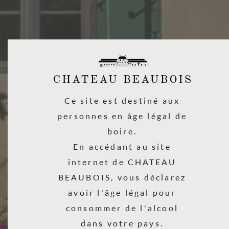
OÙ LES TROUVER ?
378 cavistes, magasins bios, épiceries fines revendent nos vins en
France.
Ce site est destiné aux
32 pays dans lesquels vous pouvez trouver nos vins
personnes en âge légal de
COMMENT LES TROUVER ?
boire.
En accédant au site
Merci de nous envoyer un e mail avec votre adresse postale et le vin
recherché, nous répondrons le plus rapidement possible à vos
internet de CHATEAU
souhaits.
BEAUBOIS, vous déclarez
avoir l'âge légal pour
consommer de l'alcool
dans votre pays.