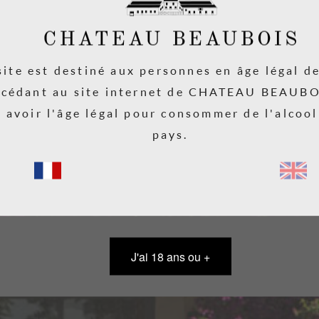
site est destiné aux personnes en âge légal de
ccédant au site internet de CHATEAU BEAUBO
 avoir l'âge légal pour consommer de l'alcoo
pays.
J'ai 18 ans ou +