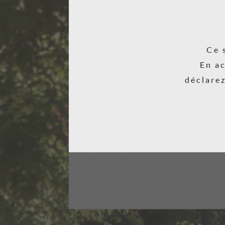
Ce 
En a
déclarez